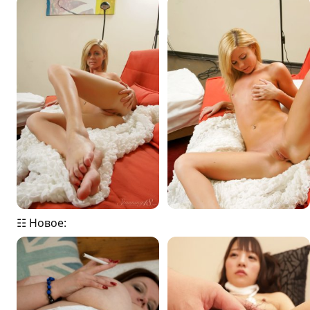
☷ Новое: